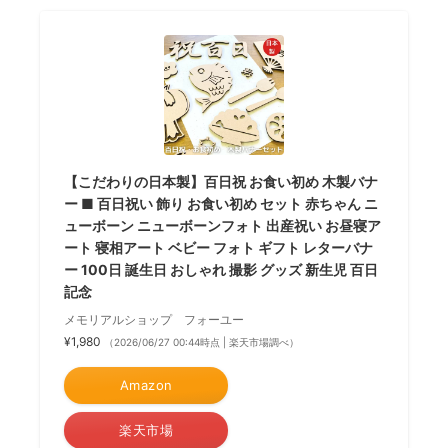
【こだわりの日本製】百日祝 お食い初め 木製バナ
ー ■ 百日祝い 飾り お食い初め セット 赤ちゃん ニ
ューボーン ニューボーンフォト 出産祝い お昼寝ア
ート 寝相アート ベビー フォト ギフト レターバナ
ー 100日 誕生日 おしゃれ 撮影 グッズ 新生児 百日
記念
メモリアルショップ フォーユー
¥1,980
（2026/06/27 00:44時点 | 楽天市場調べ）
Amazon
楽天市場