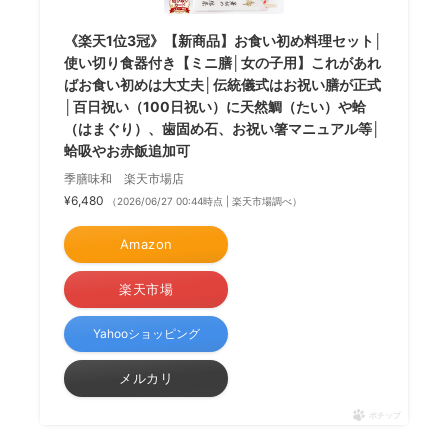
《楽天1位3冠》【新商品】お食い初め料理セット│
使い切り食器付き【ミニ膳│女の子用】これがあれ
ばお食い初めは大丈夫│伝統儀式はお祝い膳が正式
│百日祝い（100日祝い）に天然鯛（たい）や蛤
（はまぐり）、歯固め石、お祝い箸マニュアル等│
蛤吸やお赤飯追加可
季膳味和 楽天市場店
¥6,480
（2026/06/27 00:44時点 | 楽天市場調べ）
Amazon
楽天市場
Yahooショッピング
メルカリ
ポチップ