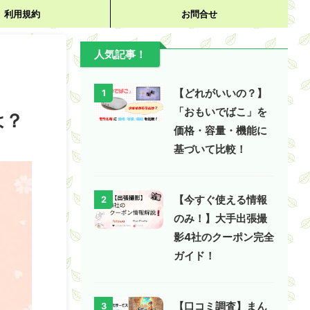
利用規約
お問合せ
人気記事！
【どれがいいの？】
1
「おもいでばこ」を
は？
価格・容量・機能に
基づいて比較！
【今すぐ使える情報
2
のみ！】大手出張撮
影4社のクーポン完全
ガイド！
【口コミ調査】まん
3