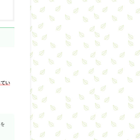
ってい
人を